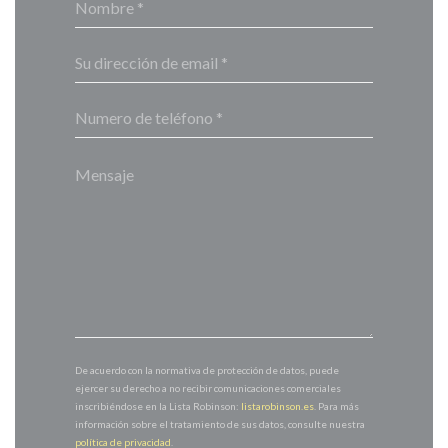
De acuerdo con la normativa de protección de datos, puede
ejercer su derecho a no recibir comunicaciones comerciales
inscribiéndose en la Lista Robinson:
listarobinson.es
. Para más
información sobre el tratamiento de sus datos, consulte nuestra
política de privacidad
.