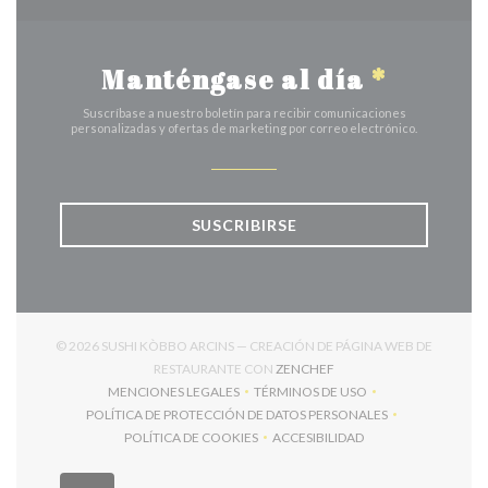
Manténgase al día
*
Suscríbase a nuestro boletín para recibir comunicaciones
personalizadas y ofertas de marketing por correo electrónico.
SUSCRIBIRSE
© 2026 SUSHI KÒBBO ARCINS — CREACIÓN DE PÁGINA WEB DE
((ABRE EN UNA NUEVA V
RESTAURANTE CON
ZENCHEF
MENCIONES LEGALES
TÉRMINOS DE USO
((ABRE EN UNA NUEVA VENTANA))
((ABRE EN UNA NUEVA VENT
POLÍTICA DE PROTECCIÓN DE DATOS PERSONALES
((ABRE EN UNA NUEVA VENTANA))
POLÍTICA DE COOKIES
ACCESIBILIDAD
((ABRE EN UNA NUEVA VENTANA))
((ABRE EN UNA NUEVA VEN