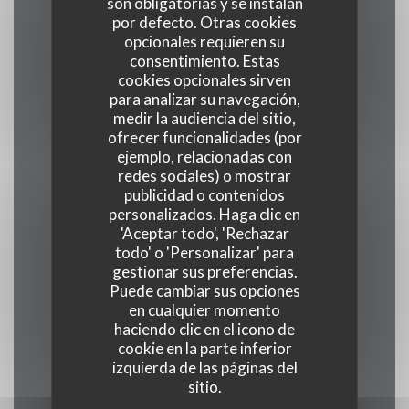
son obligatorias y se instalan
por defecto. Otras cookies
opcionales requieren su
Cocina
consentimiento. Estas
cookies opcionales sirven
productos frescos, Hecho en casa, Asiática
para analizar su navegación,
medir la audiencia del sitio,
Tipo de negocio
ofrecer funcionalidades (por
ejemplo, relacionadas con
redes sociales) o mostrar
Restaurant traditionnel
publicidad o contenidos
personalizados. Haga clic en
'Aceptar todo', 'Rechazar
Servicios
todo' o 'Personalizar' para
Climatización, Terraza
gestionar sus preferencias.
Puede cambiar sus opciones
en cualquier momento
Métodos de pago
haciendo clic en el icono de
Contactless Payment, Eurocard/Mastercard,
cookie en la parte inferior
izquierda de las páginas del
Tickets restaurante, Efectivo, Visa, Vouchers de
sitio.
Viaje, Tarjeta de Crédito