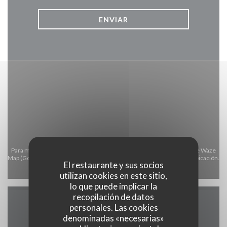
Para mostrar el mapa interactivo de Waze, debe aceptar las cookies de Waze
Map (Google). Estas cookies pueden recopilar datos de navegación y ubicación.
El restaurante y sus socios
Permitir
utilizan cookies en este sitio,
lo que puede implicar la
recopilación de datos
personales. Las cookies
Información general
denominadas «necesarias»