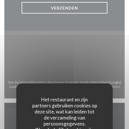
Om de interactieve Waze-kaart weer te geven, moet u Waze Map (Google)
cookies accepteren. Deze cookies kunnen navigatie- en locatiegegevens
verzamelen.
Toestaan
Het restaurant en zijn
partners gebruiken cookies op
deze site, wat kan leiden tot
Algemene informatie
de verzameling van
persoonsgegevens.