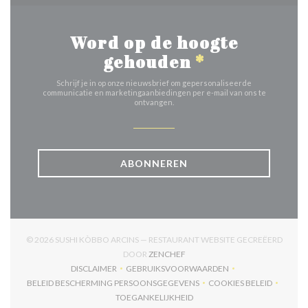
Word op de hoogte
gehouden
*
Schrijf je in op onze nieuwsbrief om gepersonaliseerde
communicatie en marketingaanbiedingen per e-mail van ons te
ontvangen.
ABONNEREN
© 2026 SUSHI KÒBBO ARCINS — RESTAURANT WEBSITE GECREËERD
((OPENT IN EEN NIEUW VENSTER
DOOR
ZENCHEF
DISCLAIMER
GEBRUIKSVOORWAARDEN
((OPENT IN EEN NIEUW VENSTER))
((OPENT IN EEN NIEUW VENSTER)
BELEID BESCHERMING PERSOONSGEGEVENS
COOKIES BELEID
((OPENT IN EEN NIEUW VENSTER))
((OPENT IN EEN
TOEGANKELIJKHEID
((OPENT IN EEN NIEUW VENSTER))