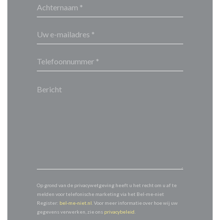
Op grond van de privacywetgeving heeft u het recht om u af te
melden voor telefonische marketing via het Bel-me-niet
Register:
bel-me-niet.nl
. Voor meer informatie over hoe wij uw
gegevens verwerken, zie ons
privacybeleid
.