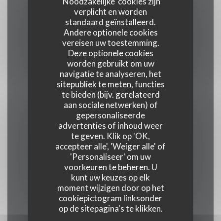
'Noodzakelijke' cookies zijn
verplicht en worden
standaard geïnstalleerd.
Keuken
Andere optionele cookies
vers product, Eigengemaakt, Aziatisch
vereisen uw toestemming.
Deze optionele cookies
worden gebruikt om uw
Soort bedrijf
navigatie te analyseren, het
sitepubliek te meten, functies
te bieden (bijv. gerelateerd
Restaurant traditionnel
aan sociale netwerken) of
gepersonaliseerde
Diensten
advertenties of inhoud weer
te geven. Klik op 'OK,
Airconditioning, Terras
accepteer alle', 'Weiger alle' of
'Personaliseer' om uw
voorkeuren te beheren. U
Betaalmethoden
kunt uw keuzes op elk
Paiement Sans ContactPaiement Sans Contact,
moment wijzigen door op het
Eurocard / Mastercard, restaurant van Titres,
cookiepictogram linksonder
op de sitepagina's te klikken.
Contant geld, Visa, Vakantiecheques, Debetkaart