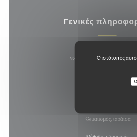
Γενικές πληροφο
Κουζίνα
Ο ιστότοπος αυτός
νωπού προϊόντος, Σπιτικό, ασι
Τύπος επιχείρησης
O
Παραδοσιακό εστιατόριο
Υπηρεσίες
Κλιματισμός, ταράτσα
Μέθοδοι πληρωμής