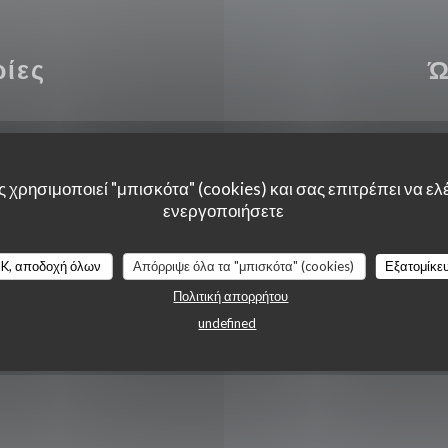
ρίες
Ώ
Δευτέρα
 χρησιμοποιεί "μπισκότα" (cookies) και σας επιτρέπει να ελέ
άτης
ενεργοποιήσετε
Τ�
-
Κ�
K, αποδοχή όλων
Απόρριψε όλα τα "μπισκότα" (cookies)
Εξατομίκε
Πολιτική απορρήτου
undefined