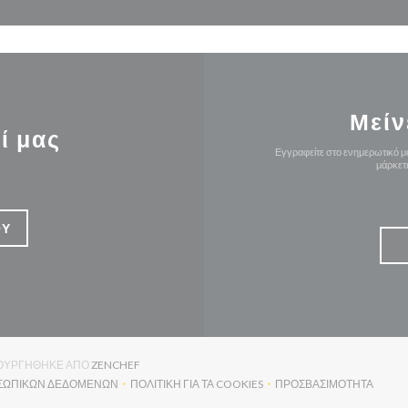
Μείν
ί μας
Εγγραφείτε στο ενημερωτικό μα
μάρκετ
ΟΎ
((ΑΝΟΊΓΕΙ ΣΕ ΝΈΟ ΠΑΡΆΘΥΡΟ))
ΜΙΟΥΡΓΉΘΗΚΕ ΑΠΌ
ZENCHEF
ΟΣΩΠΙΚΏΝ ΔΕΔΟΜΈΝΩΝ
ΠΟΛΙΤΙΚΉ ΓΙΑ ΤΑ COOKIES
ΠΡΟΣΒΑΣΙΜΌΤΗΤΑ
(ΑΝΟΊΓΕΙ ΣΕ ΝΈΟ ΠΑΡΆΘΥΡΟ))
((ΑΝΟΊΓΕΙ ΣΕ ΝΈΟ ΠΑΡΆΘΥΡΟ))
((ΑΝΟΊΓΕΙ ΣΕ Ν