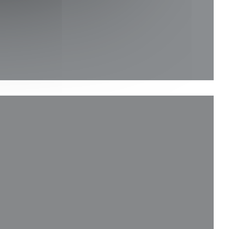
ίγει σε νέο παράθυρο))