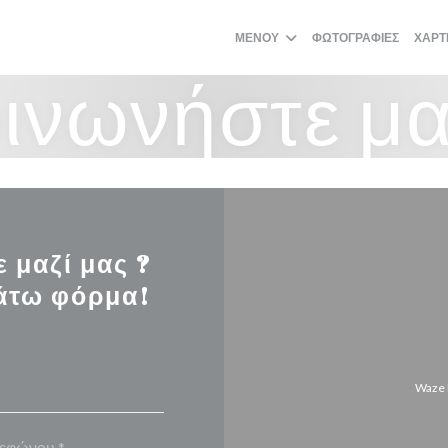
ΜΕΝΟΎ
ΦΩΤΟΓΡΑΦΊΕΣ
ΧΆΡΤ
ινωνήστε μα
 μαζί μας ?
άτω φόρμα!
Waze 