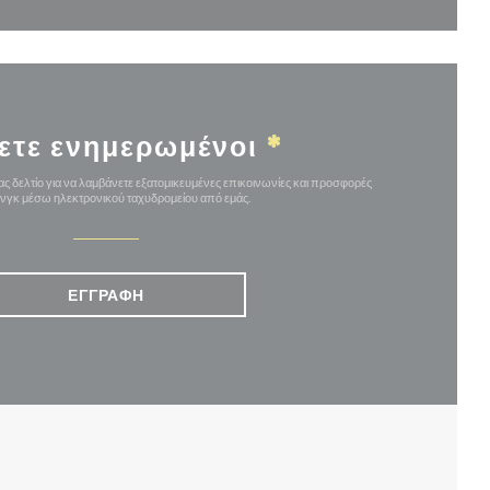
ετε ενημερωμένοι
*
ς δελτίο για να λαμβάνετε εξατομικευμένες επικοινωνίες και προσφορές
ινγκ μέσω ηλεκτρονικού ταχυδρομείου από εμάς.
ΕΓΓΡΑΦΉ
ΈΟ ΠΑΡΆΘΥΡΟ))