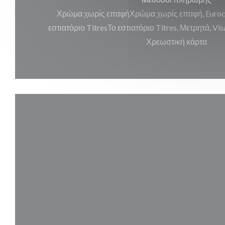
Χρώμα χωρίς επαφήΧρώμα χωρίς επαφή, Euroca
εστιατόριο TitresΤο εστιατόριο Titres, Μετρητά, V
Χρεωστική κάρτα