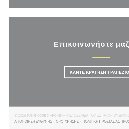
Επικοινωνήστε μαζ
ΚΆΝΤΕ ΚΡΆΤΗΣΗ ΤΡΑΠΕΖΙ
© 2026 SUSHI KÒBBO ARCINS — Η ΙΣΤΟΣΕΛΊΔΑ ΤΟΥ ΕΣΤΙΑΤΟΡΊΟΥ ΔΗ
ΑΠΟΠΟΊΗΣΗ ΕΥΘΎΝΗΣ
ΌΡΟΙ ΧΡΉΣΗΣ
ΠΟΛΙΤΙΚΉ ΠΡΟΣΤΑΣΊΑΣ ΠΡ
((ΑΝΟΊΓΕΙ ΣΕ ΝΈΟ ΠΑΡΆΘΥΡΟ))
((ΑΝΟΊΓΕΙ ΣΕ ΝΈΟ ΠΑΡΆΘΥΡΟ))
(