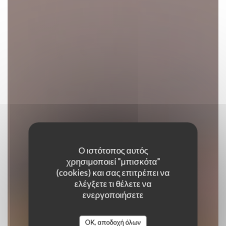
Ο ιστότοπος αυτός
χρησιμοποιεί "μπισκότα"
SUSHI KÒBBO
(cookies) και σας επιτρέπει να
ελέγξετε τι θέλετε να
ARCINS
ενεργοποιήσετε
OK, αποδοχή όλων