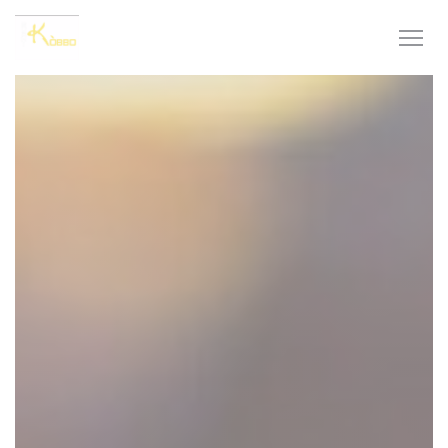
Πίνακας διαχείρισης "Μπισκότων" (Cookies)