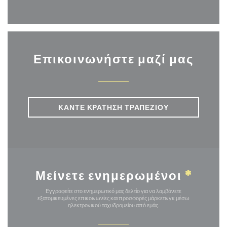
Επικοινωνήστε μαζί μας
ΚΆΝΤΕ ΚΡΆΤΗΣΗ ΤΡΑΠΕΖΙΟΎ
Μείνετε ενημερωμένοι
*
Εγγραφείτε στο ενημερωτικό μας δελτίο για να λαμβάνετε
εξατομικευμένες επικοινωνίες και προσφορές μάρκετινγκ μέσω
ηλεκτρονικού ταχυδρομείου από εμάς.