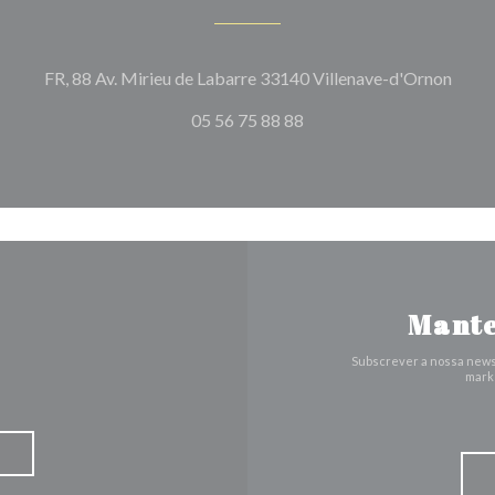
((abr
FR, 88 Av. Mirieu de Labarre 33140 Villenave-d'Ornon
05 56 75 88 88
Mante
Subscrever a nossa news
marke