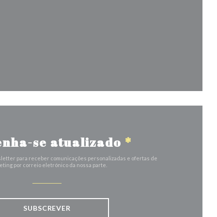
e numa nova janela))
nha-se atualizado
*
letter para receber comunicações personalizadas e ofertas de
ting por correio eletrónico da nossa parte.
SUBSCREVER