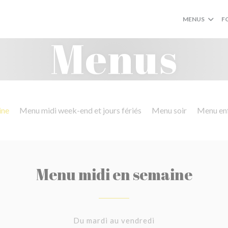
MENUS
F
Menus
ine
Menu midi week-end et jours fériés
Menu soir
Menu en
Menu midi en semaine
Du mardi au vendredi