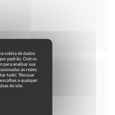
 na coleta de dados
 por padrão. Outros
 para analisar sua
elacionadas às redes
tar tudo', 'Recusar
 escolhas a qualquer
nas do site.