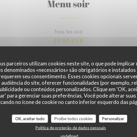
Menu soir
Tous les soir
34,90 EUR
us parceiros utilizam cookies neste site, o que pode implicar
es denominados «necessários» são obrigatórios e instalados
 requerem seu consentimento. Esses cookies opcionais servem
audiência do site, oferecer funcionalidades (por exemplo, r
Menu enfant
 publicidade ou conteúdos personalizados. Clique em 'OK, acei
zar' para gerenciar suas preferências. Você pode alterar suas
cando no ícone de cookie no canto inferior esquerdo das pági
4 - 7 ans
OK, aceitar tudo
Proíbe todos cookies
Personalizar
11,90 EUR
Política de proteção de dados pessoais
undefined