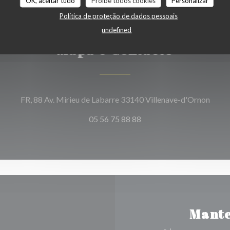
OK, aceitar tudo
Proíbe todos cookies
Personalizar
Política de proteção de dados pessoais
undefined
Mapa e Contacto
((abr
FR, 88 Av. Mirieu de Labarre 33140 Villenave-d'Ornon
05 56 75 88 88
Mante