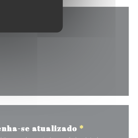
e numa nova janela))
nha-se atualizado
*